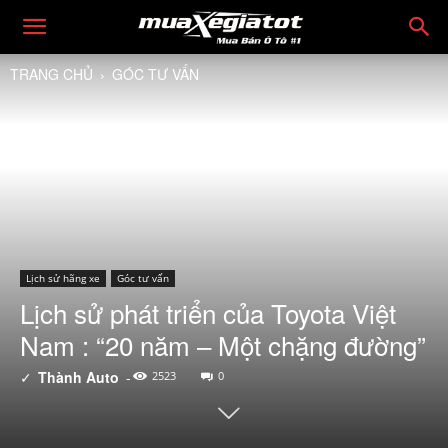
TRANG CHỦ
GÓC TƯ VẤN
Lịch sử hãng xe
Góc tư vấn
Lịch sử phát triển của Toyota Việt
Nam : “20 năm – Một chặng đường”
✓
Thành Auto
-
2523
0