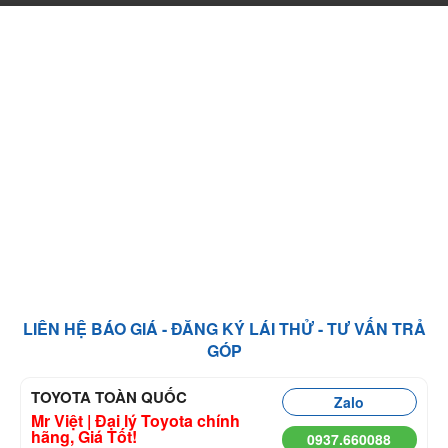
LIÊN HỆ BÁO GIÁ - ĐĂNG KÝ LÁI THỬ - TƯ VẤN TRẢ
GÓP
TOYOTA TOÀN QUỐC
Zalo
Mr Việt | Đại lý Toyota chính
hãng, Giá Tốt!
0937.660088