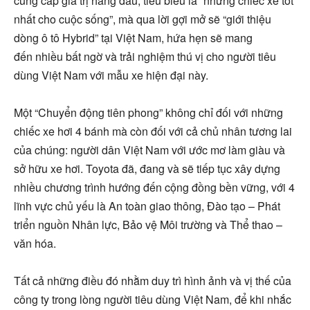
cung cấp giá trị hàng đầu, tiêu biểu là “những chiếc xe tốt
nhất cho cuộc sống”, mà qua lời gợi mở sẽ “giới thiệu
dòng ô tô Hybrid” tại Việt Nam, hứa hẹn sẽ mang
đến nhiều bất ngờ và trải nghiệm thú vị cho người tiêu
dùng Việt Nam với mẫu xe hiện đại này.
Một “Chuyển động tiên phong” không chỉ đối với những
chiếc xe hơi 4 bánh mà còn đối với cả chủ nhân tương lai
của chúng: người dân Việt Nam với ước mơ làm giàu và
sở hữu xe hơi. Toyota đã, đang và sẽ tiếp tục xây dựng
nhiều chương trình hướng đến cộng đồng bền vững, với 4
lĩnh vực chủ yếu là An toàn giao thông, Đào tạo – Phát
triển nguồn Nhân lực, Bảo vệ Môi trường và Thể thao –
văn hóa.
Tất cả những điều đó nhằm duy trì hình ảnh và vị thế của
công ty trong lòng người tiêu dùng Việt Nam, để khi nhắc