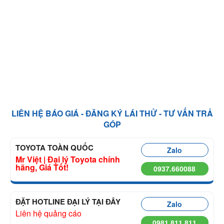
LIÊN HỆ BÁO GIÁ - ĐĂNG KÝ LÁI THỬ - TƯ VẤN TRẢ
GÓP
TOYOTA TOÀN QUỐC
Zalo
Mr Việt | Đại lý Toyota chính
hãng, Giá Tốt!
0937.660088
ĐẶT HOTLINE ĐẠI LÝ TẠI ĐÂY
Zalo
Liên hệ quảng cáo
0981.811.811