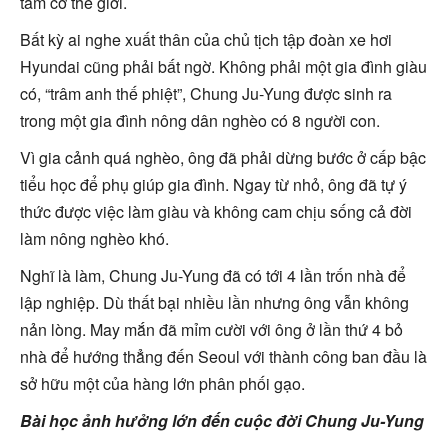
tầm cỡ thế giới.
Bất kỳ ai nghe xuất thân của chủ tịch tập đoàn xe hơi
Hyundai cũng phải bất ngờ. Không phải một gia đình giàu
có, “trâm anh thế phiệt”, Chung Ju-Yung được sinh ra
trong một gia đình nông dân nghèo có 8 người con.
Vì gia cảnh quá nghèo, ông đã phải dừng bước ở cấp bậc
tiểu học để phụ giúp gia đình. Ngay từ nhỏ, ông đã tự ý
thức được việc làm giàu và không cam chịu sống cả đời
làm nông nghèo khó.
Nghĩ là làm, Chung Ju-Yung đã có tới 4 lần trốn nhà để
lập nghiệp. Dù thất bại nhiều lần nhưng ông vẫn không
nản lòng. May mắn đã mỉm cười với ông ở lần thứ 4 bỏ
nhà để hướng thẳng đến Seoul với thành công ban đầu là
sở hữu một của hàng lớn phân phối gạo.
Bài học ảnh hưởng lớn đến cuộc đời Chung Ju-Yung