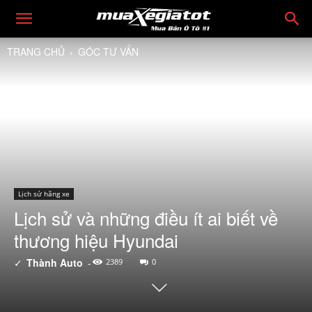
TRANG CHỦ
GÓC TƯ VẤN
Lịch sử hãng xe
Lịch sử và những điều ít ai biết về
thương hiệu Hyundai
✓
Thành Auto
-
2389
0