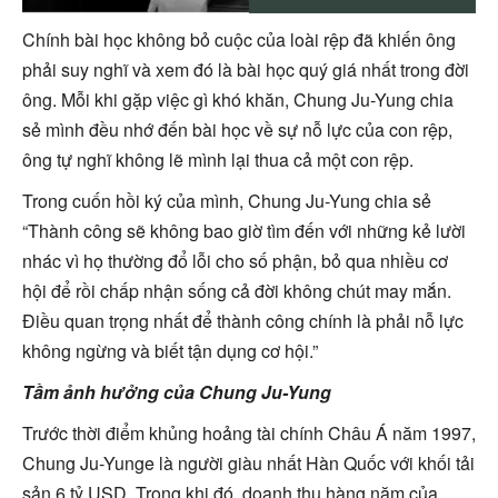
Chính bài học không bỏ cuộc của loài rệp đã khiến ông
phải suy nghĩ và xem đó là bài học quý giá nhất trong đời
ông. Mỗi khi gặp việc gì khó khăn, Chung Ju-Yung chia
sẻ mình đều nhớ đến bài học về sự nỗ lực của con rệp,
ông tự nghĩ không lẽ mình lại thua cả một con rệp.
Trong cuốn hồi ký của mình, Chung Ju-Yung chia sẻ
“Thành công sẽ không bao giờ tìm đến với những kẻ lười
nhác vì họ thường đổ lỗi cho số phận, bỏ qua nhiều cơ
hội để rồi chấp nhận sống cả đời không chút may mắn.
Điều quan trọng nhất để thành công chính là phải nỗ lực
không ngừng và biết tận dụng cơ hội.”
Tầm ảnh hưởng của Chung Ju-Yung
Trước thời điểm khủng hoảng tài chính Châu Á năm 1997,
Chung Ju-Yunge là người giàu nhất Hàn Quốc với khối tải
sản 6 tỷ USD. Trong khi đó, doanh thu hàng năm của