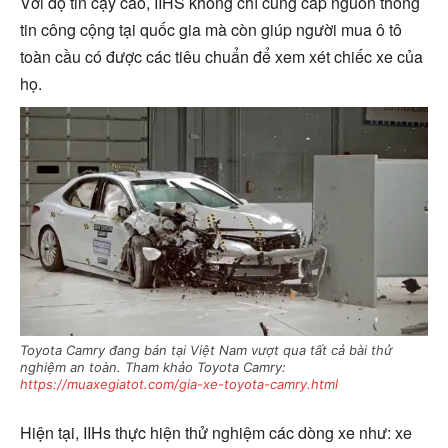
Với độ tin cậy cao, IIHS không chỉ cung cấp nguồn thông
tin công cộng tại quốc gia mà còn giúp người mua ô tô
toàn cầu có được các tiêu chuẩn để xem xét chiếc xe của
họ.
Toyota Camry đang bán tại Việt Nam vượt qua tất cả bài thử
nghiệm an toàn. Tham khảo Toyota Camry:
https://muaxegiatot.com/gia-xe-toyota-camry.html
Hiện tại, IIHs thực hiện thử nghiệm các dòng xe như: xe