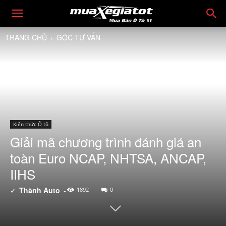
TRANG CHỦ
GÓC TƯ VẤN
Kiến thức Ô tô
Giải mã chương trình đánh giá an
toàn Euro NCAP, NHTSA, ANCAP,
IIHS
✓
Thành Auto
-
1892
0